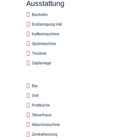
Ausstattung
Backofen
Endreinigung inkl.
Kaffeemaschine
Spülmaschine
Trockner
Zapfanlage
Bar
Grill
Profiküche
Steuerhaus
Waschmaschine
Zentralheizung