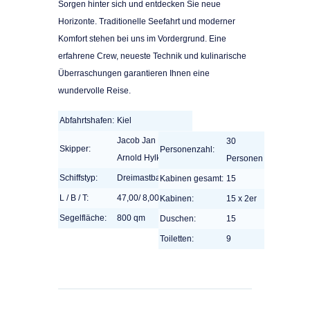
Sorgen hinter sich und entdecken Sie neue
Horizonte. Traditionelle Seefahrt und moderner
Komfort stehen bei uns im Vordergrund. Eine
erfahrene Crew, neueste Technik und kulinarische
Überraschungen garantieren Ihnen eine
wundervolle Reise.
Abfahrtshafen:
Kiel
Jacob Jan Dam,
30
Skipper:
Personenzahl:
Arnold Hylkema
Personen
Schiffstyp:
Dreimastbarkentine
Kabinen gesamt:
15
L / B / T:
47,00/ 8,00 / 3,90m
Kabinen:
15 x 2er
Segelfläche:
800 qm
Duschen:
15
Toiletten:
9