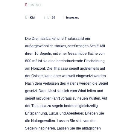
OSTSEE
Kiel
30
Imposant
Die Dreimastbarkentine Thalassa ist ein
außergewöhnlich starkes, seetüchtiges Schiff. Mit
ihren 16 Segeln, mit einer Gesamtoberfläche von
800 m2 ist sie eine beeindruckende Erscheinung
am Horizont. Die Thalassa segelt größtenteils auf
der Ostsee, kann aber weltweit eingesetzt werden.
Nach dem Verlassen des Hafens werden die Segel
gesetzt. Dann lässt sie sich vom Wind leiten und
segelt mit voller Fahrt voraus zu neuen Küsten. Auf
der Thalassa zu segeln bedeutet gleichzeitig
Entspannung, Luxus und Abenteuer. Erleben Sie
die Naturgewalten. Lassen Sie sich von den
Segeln inspirieren. Lassen Sie die alltäglichen